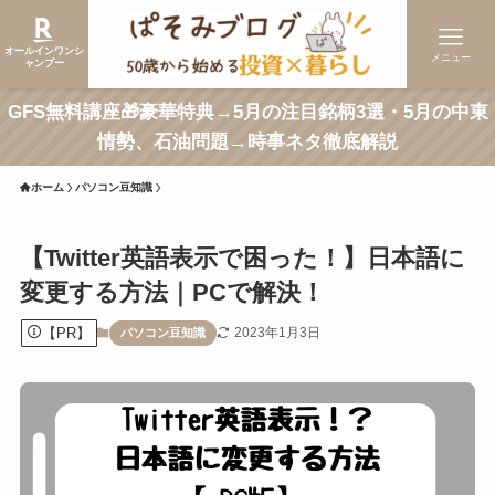
オールインワンシ
メニュー
ャンプー
GFS無料講座🎁豪華特典→5月の注目銘柄3選・5月の中東
情勢、石油問題→時事ネタ徹底解説
ホーム
パソコン豆知識
【Twitter英語表示で困った！】日本語に
変更する方法｜PCで解決！
【PR】
2023年1月3日
パソコン豆知識