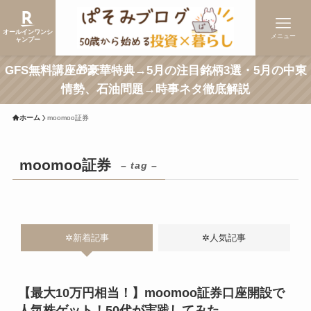
オールインワンシ
メニュー
ャンプー
GFS無料講座🎁豪華特典→5月の注目銘柄3選・5月の中東
情勢、石油問題→時事ネタ徹底解説
ホーム
moomoo証券
moomoo証券
– tag –
✲新着記事
✲人気記事
【最大10万円相当！】moomoo証券口座開設で
人気株ゲット！50代が実践してみた